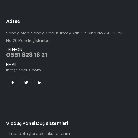
Adres
Sanayi Mah. Sanayi Cad. Kurtköy San. Sit. Bina No:44 C Blok
No:20 Pendik /İstanbul
TELEFON :
0551 828 16 21
EMAIL :
info@viodus.com
Vioduş Panel Duş Sistemleri
" İnce detaylardaki lüks tasarım "