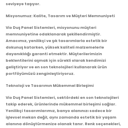
seviyeye taşıyor.
Misyonumuz: Kalite, Tasarım ve Müşteri Memnuniyeti
Vio Duş Panel Sistemleri, misyonunu müşteri
memnuniyetine odaklanarak şekillendirmiştir.
Amacımız, yenilikçi ve şık tasarımlarla estetik bir
dokunuş katarken, yüksek kaliteli malzemelerle
dayanıklılığı garanti etmektir. Müşterilerimizin
beklentilerini aşmak için sürekli olarak kendimizi
geliştiriyor ve en son teknolojileri kullanarak ürün
portföyümüzü zenginleştiriyoruz.
Teknoloji ve Tasarımın Mükemmel Birleşimi
Vio Duş Panel Sistemleri, sektördeki en son teknolojileri
takip ederek, ürünlerinde mükemmel birleşimi sağlar.
Yenilikçi tasarımlarımız, banyo alanınızı sadece bir
işlevsel mekan değil, aynı zamanda estetik bir yaşam
alanına dönüştürmenize olanak tanır. Renk seçenekleri,