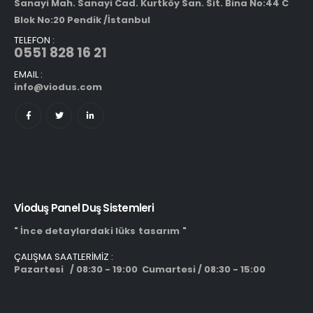
Sanayi Mah. Sanayi Cad. Kurtköy San. Sit. Bina No:44 C
Blok No:20 Pendik /İstanbul
TELEFON :
0551 828 16 21
EMAIL :
info@viodus.com
Vioduş Panel Duş Sistemleri
" İnce detaylardaki lüks tasarım "
ÇALIŞMA SAATLERİMİZ :
Pazartesi / 08:30 - 19:00 Cumartesi / 08:30 - 15:00