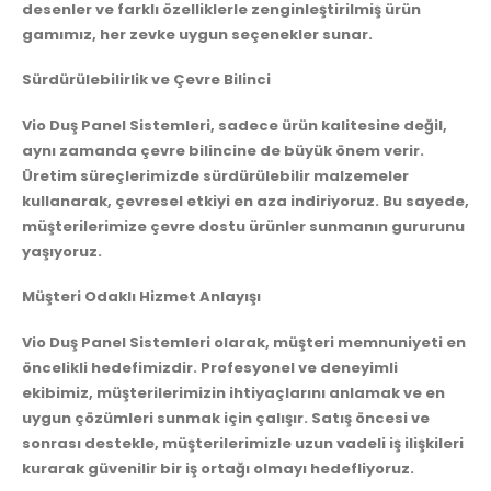
desenler ve farklı özelliklerle zenginleştirilmiş ürün
gamımız, her zevke uygun seçenekler sunar.
Sürdürülebilirlik ve Çevre Bilinci
Vio Duş Panel Sistemleri, sadece ürün kalitesine değil,
aynı zamanda çevre bilincine de büyük önem verir.
Üretim süreçlerimizde sürdürülebilir malzemeler
kullanarak, çevresel etkiyi en aza indiriyoruz. Bu sayede,
müşterilerimize çevre dostu ürünler sunmanın gururunu
yaşıyoruz.
Müşteri Odaklı Hizmet Anlayışı
Vio Duş Panel Sistemleri olarak, müşteri memnuniyeti en
öncelikli hedefimizdir. Profesyonel ve deneyimli
ekibimiz, müşterilerimizin ihtiyaçlarını anlamak ve en
uygun çözümleri sunmak için çalışır. Satış öncesi ve
sonrası destekle, müşterilerimizle uzun vadeli iş ilişkileri
kurarak güvenilir bir iş ortağı olmayı hedefliyoruz.